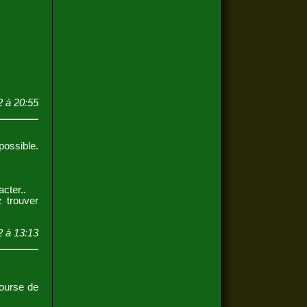
2 à 20:55
possible.
cter..
 trouver
2 à 13:13
bourse de