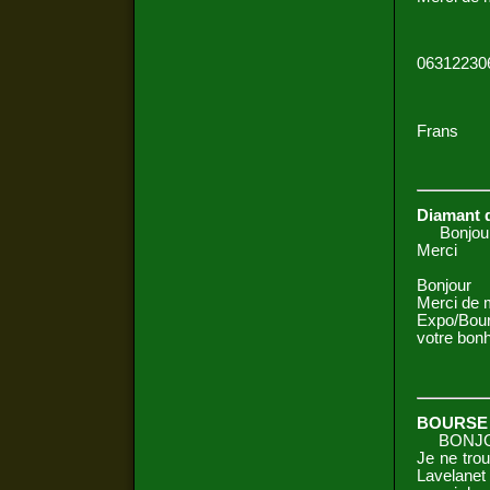
06312230
Frans
Diamant 
Bonjour j
Merci
Bonjour
Merci de m
Expo/Bou
votre bon
BOURSE
BONJ
Je ne trou
Lavelanet