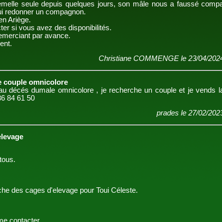
femelle seule depuis quelques jours, son mâle nous a faussé comp
lui redonner un compagnon.
en Ariège.
er si vous avez des disponibilités.
emerciant par avance.
ent.
Christiane COMMENGE le 23/04/2024
e couple omnicolore
décés dumale omnicolore , je recherche un couple et je vends la
86 84 61 50
prades le 27/02/202
elevage
tous.
che des cages d'elevage pour Toui Céleste.
me contacter.