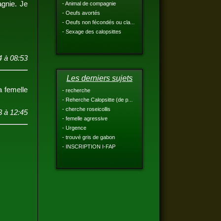
agnie. Je
- Animal de compagnie
- Oeufs avortés
- Oeufs non fécondés ou cla...
- Sexage des calopsittes
 à 08:53
Les derniers sujets
 femelle
- recherche
- Reherche Calopsitte (de p...
- cherche roseicollis
3 à 12:45
- femelle agressive
- Urgence
- trouvé gris de gabon
- INSCRIPTION I-FAP