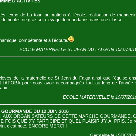
ME D'ACTIVITES
ités: expo de La tour, animations à l'école, réalisation de mangeoi
s de boules de graisse, élevage de mandarins dans une classe.
namique, compétente et à l'écoute.
ECOLE MATERNELLE ST JEAN DU FALGA le 10/07/2016 
élèves de la maternelle de St Jean du Falga ainsi que l'équipe en
t l'APOBA pour nous avoir accompagnés tout au long de l'année s
eaux.
ECOLE MATERNELLE le 10/07/2016
GOURMANDE DU 12 JUIN 2016
AUX ORGANISATEURS DE CETTE MARCHE GOURMANDE. C'
 FOIS QUE J'Y PARTICIPE ET QUEL PLAISIR J'Y AI PRIS. Je re
hain, c'est noté. ENCORE MERCI !
Germaine le 15/06/201