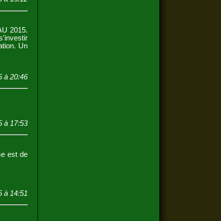
AU 2015.
s'investir
ation. Un
5 à 20:46
5 à 17:53
me est de
15 à 14:51