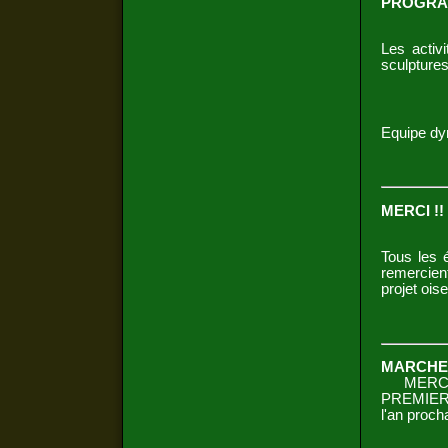
PROGRAM
Les activ
sculpture
Equipe dy
MERCI !!
Tous les 
remercien
projet ois
MARCHE 
MERCI 
PREMIERE
l'an proc