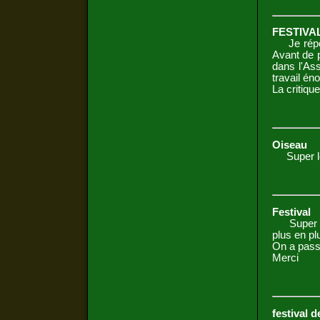
FESTIVA
Je répond
Avant de p
dans l'Ass
travail én
La critique
Oiseau
Super le f
Festival
Super fes
plus en plu
On a pass
Merci
festival d