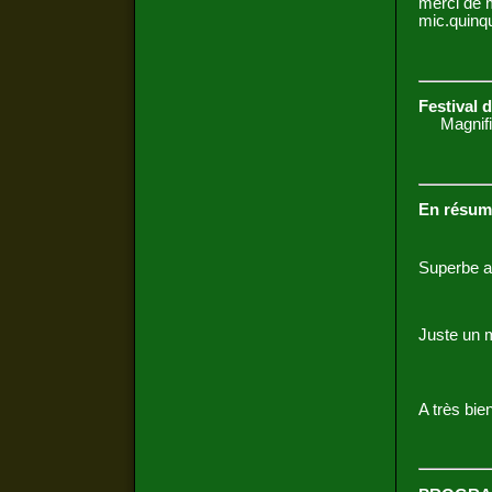
merci de 
mic.quinqu
Festival 
Magnifiqu
En résum
Superbe 
Juste un m
A très bient