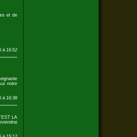
res et de
à 16:52
seignante
ur notre
 à 16:38
EST LA
viendrai
6 à 15:12