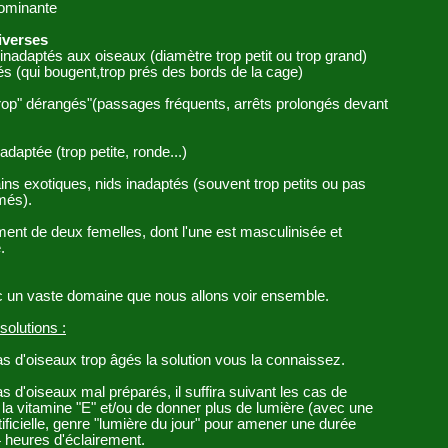
ominante
iverses
inadaptés aux oiseaux (diamètre trop petit ou trop grand)
és (qui bougent,trop prés des bords de la cage)
rop" dérangés"(passages fréquents, arrêts prolongés devant
daptée (trop petite, ronde...)
ins exotiques, nids inadaptés (souvent trop petits ou pas
més).
ent de deux femelles, dont l'une est masculinisée et
.
c un vaste domaine que nous allons voir ensemble.
solutions
:
s d'oiseaux trop âgés la solution vous la connaissez.
s d'oiseaux mal préparés, il suffira suivant les cas de
la vitamine "E" et/ou de donner plus de lumière (avec une
tificielle, genre "lumière du jour" pour amener une durée
 heures d'éclairement.