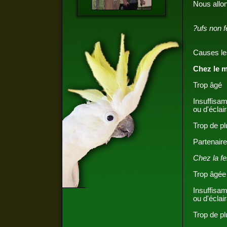
Nous allon
?ufs non 
Causes le
Chez le m
Trop âgé
Insuffisa
ou d'éclai
Trop de p
Partenaire
Chez la f
Trop âgée
Insuffisa
ou d'éclai
Trop de p