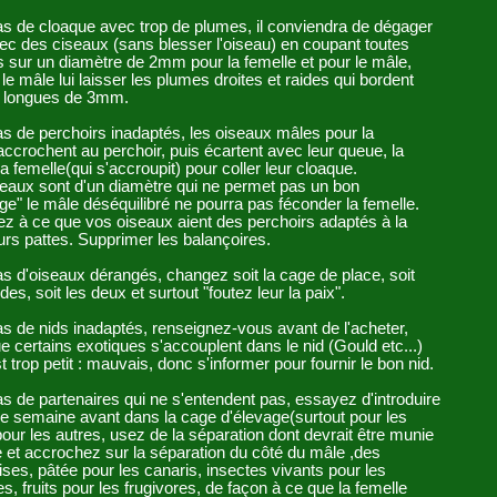
as de cloaque avec trop de plumes, il conviendra de dégager
vec des ciseaux (sans blesser l'oiseau) en coupant toutes
 sur un diamètre de 2mm pour la femelle et pour le mâle,
le mâle lui laisser les plumes droites et raides qui bordent
e longues de 3mm.
s de perchoirs inadaptés, les oiseaux mâles pour la
'accrochent au perchoir, puis écartent avec leur queue, la
a femelle(qui s'accroupit) pour coller leur cloaque.
reaux sont d'un diamètre qui ne permet pas un bon
e" le mâle déséquilibré ne pourra pas féconder la femelle.
ez à ce que vos oiseaux aient des perchoirs adaptés à la
leurs pattes. Supprimer les balançoires.
s d'oiseaux dérangés, changez soit la cage de place, soit
des, soit les deux et surtout "foutez leur la paix".
s de nids inadaptés, renseignez-vous avant de l'acheter,
 certains exotiques s'accouplent dans le nid (Gould etc...)
st trop petit : mauvais, donc s'informer pour fournir le bon nid.
s de partenaires qui ne s'entendent pas, essayez d'introduire
e semaine avant dans la cage d'élevage(surtout pour les
pour les autres, usez de la séparation dont devrait être munie
 et accrochez sur la séparation du côté du mâle ,des
es, pâtée pour les canaris, insectes vivants pour les
es, fruits pour les frugivores, de façon à ce que la femelle