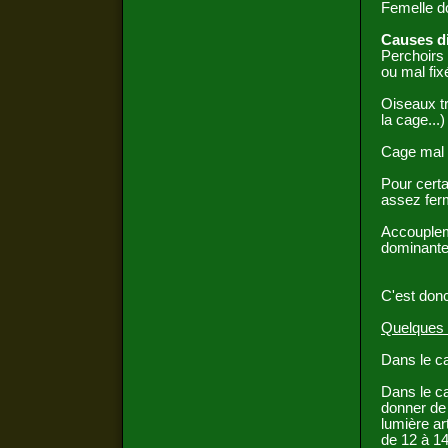
Femelle d
Causes d
Perchoirs 
ou mal fix
Oiseaux t
la cage...)
Cage mal a
Pour certa
assez fer
Accouplem
dominante
C'est don
Quelques 
Dans le ca
Dans le ca
donner de 
lumière ar
de 12 à 14