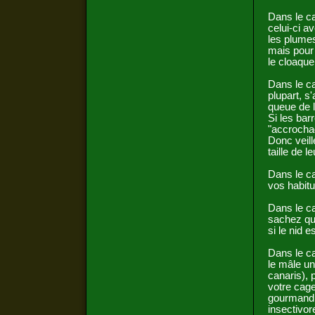
Dans le c
celui-ci a
les plumes
mais pour 
le cloaqu
Dans le ca
plupart, s
queue de l
Si les bar
"accrochag
Donc veill
taille de 
Dans le ca
vos habitu
Dans le ca
sachez que
si le nid e
Dans le ca
le mâle un
canaris), 
votre cage
gourmandis
insectivor