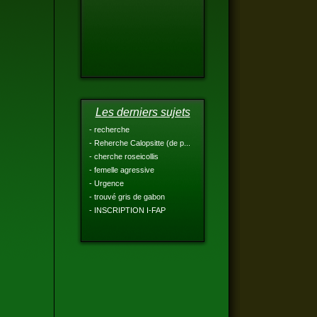
Les derniers sujets
- recherche
- Reherche Calopsitte (de p...
- cherche roseicollis
- femelle agressive
- Urgence
- trouvé gris de gabon
- INSCRIPTION I-FAP