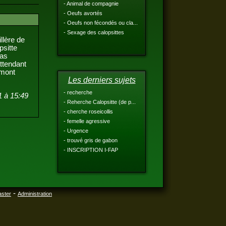
- Animal de compagnie
- Oeufs avortés
- Oeufs non fécondés ou cla...
- Sexage des calopsittes
uillère de
opsitte
 pas
n attendant
Rimont
Les derniers sujets
- recherche
1 à 15:49
- Reherche Calopsitte (de p...
- cherche roseicollis
- femelle agressive
- Urgence
- trouvé gris de gabon
- INSCRIPTION I-FAP
-
aster
Administration