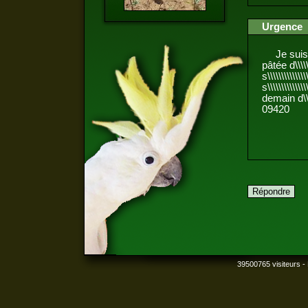
Urgence
Je suis à la 
pâtée d\\\\\\
s\\\\\\\\\\\\
s\\\\\\\\\\\\
demain d\\\\\
09420
39500765 visiteurs - 