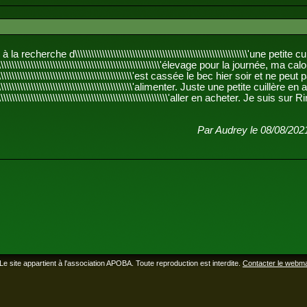
recherche d\\\\\\\\\\\\\\\\\\\\\\\\\\\\\\\\\\\\\\\\\\\\\\\\\\\\\\\\\\\\\\\'une petite c
\\\\\\\\\\\\\\\\\\\\\\\\\\\\\\\\\\\\\\\\\\\\\\\\\\\\\\\\\'élevage pour la journée, ma cal
\\\\\\\\\\\\\\\\\\\\\\\\\\\\\\\\\\\\\\\\\\\\\\\\\\\'est cassée le bec hier soir et ne peut
\\\\\\\\\\\\\\\\\\\\\\\\\\\\\\\\\\\\\\\\\\\\\\\\\\\'alimenter. Juste une petite cuillère e
\\\\\\\\\\\\\\\\\\\\\\\\\\\\\\\\\\\\\\\\\\\\\\\\\\\\\\\\\\'aller en acheter. Je suis sur 
Par Audrey le 08/08/202
Le site appartient à l'association APOBA. Toute reproduction est interdite.
Contacter le webm