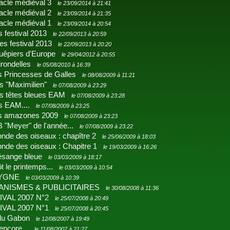
acle médiéval 3
le 23/09/2014 à 21:41
acle médiéval 2
le 23/09/2014 à 21:35
acle médiéval 1
le 23/09/2014 à 20:54
s festival 2013
le 22/09/2013 à 20:59
es festival 2013
le 22/09/2013 à 20:20
uêpiers d'Europe
le 29/04/2012 à 20:55
irondelles
le 05/08/2010 à 16:39
s Princesses de Galles
le 08/08/2009 à 11:21
s "Maximilien"
le 07/08/2009 à 23:29
es têtes bleues EAM
le 07/08/2009 à 23:28
rs EAM....
le 07/08/2009 à 23:25
s amazones 2009
le 07/08/2009 à 23:23
 "Meyer" de l'année...
le 07/08/2009 à 23:22
nde des oiseaux : chapître 2
le 25/06/2009 à 18:03
nde des oiseaux : Chapitre 1
le 19/03/2009 à 16:26
ésange bleue
le 03/03/2009 à 18:17
ôt le printemps...
le 03/03/2009 à 10:54
CYGNE
le 03/03/2009 à 10:39
NISMES & PUBLICITAIRES
le 30/08/2008 à 11:36
IVAL 2007 N°2
le 25/07/2008 à 20:49
IVAL 2007 N°1
le 25/07/2008 à 20:45
 du Gabon
le 12/08/2007 à 19:49
 encore...
le 11/08/2007 à 21:27