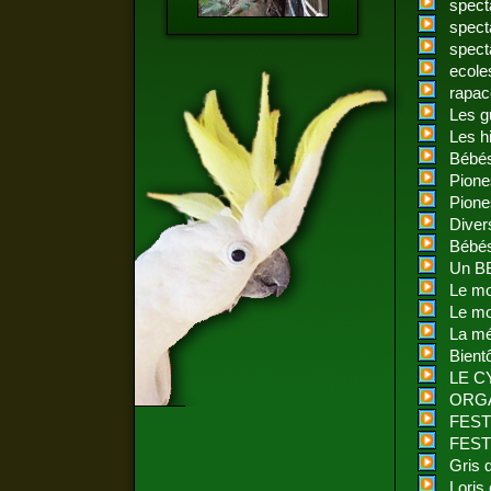
spect
spect
spect
ecole
rapac
Les g
Les h
Bébé
Pione
Pion
Dive
Bébé
Un BB
Le mo
Le mo
La m
Bient
LE 
ORGA
FEST
FEST
Gris
Loris