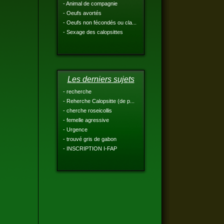
- Animal de compagnie
- Oeufs avortés
- Oeufs non fécondés ou cla...
- Sexage des calopsittes
Les derniers sujets
- recherche
- Reherche Calopsitte (de p...
- cherche roseicollis
- femelle agressive
- Urgence
- trouvé gris de gabon
- INSCRIPTION I-FAP