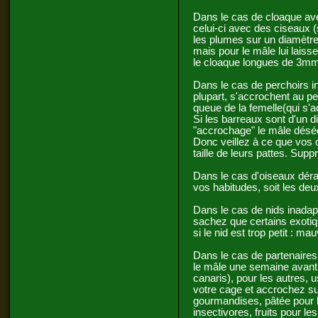
Dans le cas de cloaque ave
celui-ci avec des ciseaux (
les plumes sur un diamètre
mais pour le mâle lui laisse
le cloaque longues de 3mm
Dans le cas de perchoirs i
plupart, s'accrochent au pe
queue de la femelle(qui s'ac
Si les barreaux sont d'un 
"accrochage" le mâle déséq
Donc veillez à ce que vos 
taille de leurs pattes. Supp
Dans le cas d'oiseaux déra
vos habitudes, soit les deux
Dans le cas de nids inadap
sachez que certains exotiqu
si le nid est trop petit : ma
Dans le cas de partenaires
le mâle une semaine avant 
canaris), pour les autres, 
votre cage et accrochez su
gourmandises, pâtée pour l
insectivores, fruits pour le