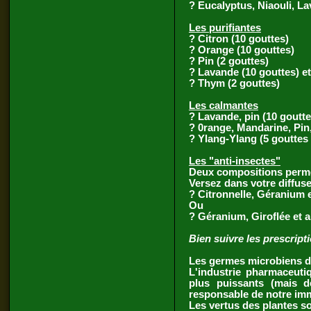
? Eucalyptus, Niaouli, L
Les purifiantes
? Citron (10 gouttes)
? Orange (10 gouttes)
? Pin (2 gouttes)
? Lavande (10 gouttes) et
? Thym (2 gouttes)
Les calmantes
? Lavande, pin (10 goutt
? 0range, Mandarine, Pin
? Ylang-Ylang (5 gouttes
Les "anti-insectes"
Deux compositions permet
Versez dans votre diffus
? Citronnelle, Géranium e
Ou
? Géranium, Giroflée et a
Bien suivre les prescrip
Les germes microbiens de
L'industrie pharmaceuti
plus puissants (mais d
responsable de notre imm
Les vertus des plantes so