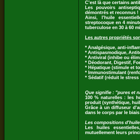
C'est là que certains ant
Les pouvoirs antiseptiq
démontrés et reconnus !
Ainsi, l'huile essent
streptocoque en 4 minute
tuberculose en 30 à 60 m
Les autres propriétés son
* Analgésique, anti-infla
* Antispasmodique, Antit
* Antiviral (inhibe ou élim
* Déodorant, Digestif, Fon
* Hépatique (stimule et ton
* Immunostimulant (renfor
* Sédatif (réduit le stres
Que signifie : "pures et n
100 % naturelles : les h
produit (synthétique, hui
Grâce à un diffuseur d'a
dans le corps par le bia
Les compositions d'huiles
Les huiles essentielles
mutuellement leurs princi