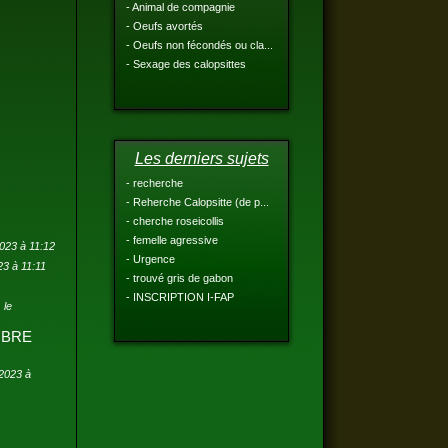
- Animal de compagnie
- Oeufs avortés
- Oeufs non fécondés ou cla...
- Sexage des calopsittes
Les derniers sujets
- recherche
- Reherche Calopsitte (de p...
- cherche roseicollis
- femelle agressive
2023 à 11:12
- Urgence
23 à 11:11
- trouvé gris de gabon
- INSCRIPTION I-FAP
3
le
MBRE
/2023 à