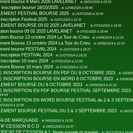
ement Bourse 8 Mars 2026 LAVELANET
le 29/01/2026 à 09:53
e inscription bourse 18/10/2025
le 12/09/2025 à 09:40
EMENT FESTIVAL BOURSE 2025
le 21/07/2025 à 10:45
 inscription Festival 2025
le 21/07/2025 à 10:31
EMENT BOURSE 09 02 2025 LAVELANET
le 07/01/2025 à 18:45
ription bourse 09 02 2025 LAVELANET
le 07/01/2025 à 18:44
iption Bourse 13 octobre 2024 La Tour du Crieu
le 14/09/2024 à 12:15
ment Bourse 13 octobre 2024 La Tour du Crieu
le 14/09/2024 à 12:14
ement bourse FESTIVAL 2024
le 21/07/2024 à 18:27
 inscription FESTIVAL 2024
le 21/07/2024 à 18:25
 inscription 10 mars 2024
le 07/02/2024 à 12:06
ement Bourse 10 mars 2024
le 07/02/2024 à 12:03
E INSCRIPTION BOURSE EN PDF DU 8 OCTOBRE 2023
le 10/09/
E INSCRIPTION BOURSE EN WORD 8 OCTOBRE 2023
le 10/09/20
LEMENT BOURSE DU 8 OCTOBRE 2023
le 10/09/2023 à 11:10
E INSCRIPTION EN PDF BOURSE FESTIVAL SEPTEMBRE 202
 14:44
E INSCRIPTION EN WORD BOURSE FESTIVAL du 2 & 3 SEPTE
6/07/2023 à 11:09
EMENT BOURSE FESTIVAL DU 2 & 3 SEPTEMBRE 2023
le 26/07
FA DE MARQUAGE
le 04/03/2019 à 14:35
IF CESSION B C D
le 29/01/2019 à 14:37
IFICAT DE CESSION A 1, faune europe et guyane
le 16/12/2018 à 16:04