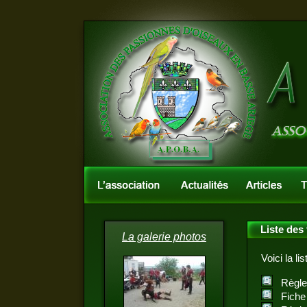
Liste des 
La galerie photos
Voici la li
Règle
Fiche