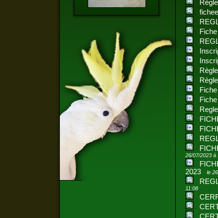
Règl
fiche
REGL
Fiche
REGL
Insc
Inscr
Règle
Règl
Fiche
Fiche
Regl
FICH
FICH
REG
FICH
26/07/2023 à
FICH
2023
le 2
REGL
11:08
CER
CERT
CERT