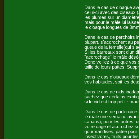
Dans le cas de cloaque ave
celui-ci avec des ciseaux (
les plumes sur un diamètre
mais pour le mâle lui laisse
le cloaque longues de 3mm
Dans le cas de perchoirs i
plupart, s'accrochent au pe
queue de la femelle(qui s'ac
Si les barreaux sont d'un 
"accrochage" le mâle déséq
Donc veillez à ce que vos 
taille de leurs pattes. Supp
Dans le cas d'oiseaux déra
vos habitudes, soit les deux
Dans le cas de nids inadap
sachez que certains exotiqu
si le nid est trop petit : ma
Dans le cas de partenaires
le mâle une semaine avant 
canaris), pour les autres, 
votre cage et accrochez su
gourmandises, pâtée pour l
insectivores, fruits pour le